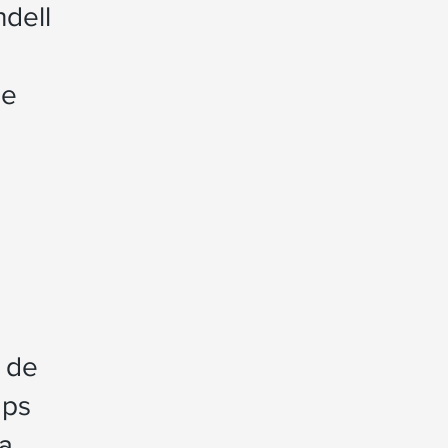
dell
le
n de
mps
la