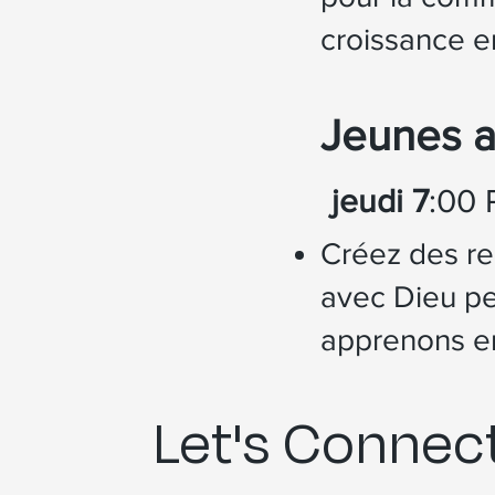
croissance e
Jeunes a
jeudi 7
:00
Créez des re
avec Dieu p
apprenons e
Let's Connect