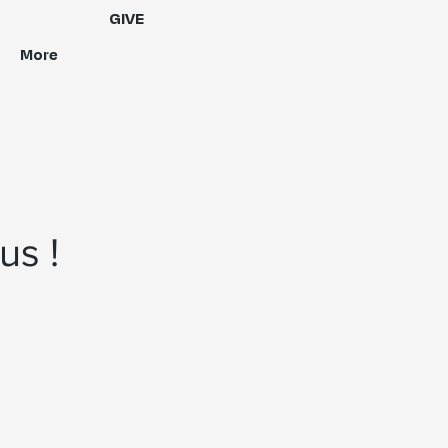
GIVE
More
us !