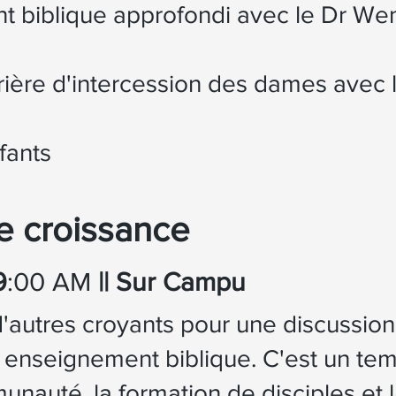
 biblique approfondi avec le Dr Wen
ière d'intercession des dames avec 
fants
e croissance
9
:00 AM
|| Sur Ca
mpu
'autres croyants pour une discussio
 enseignement biblique. C'est un te
nauté, la formation de disciples et 