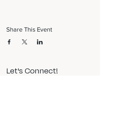
Share This Event
Let's Connect!
817-253-1464
info@newdaydfw.com
101 E. Highland St.
Southlake, TX 76092