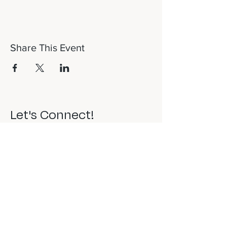
Share This Event
Let's Connect!
817-253-1464
info@newdaydfw.com
101 E. Highland St.
Southlake, TX 76092