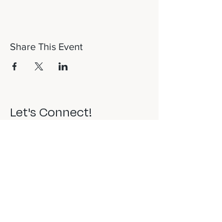
Share This Event
Let's Connect!
817-253-1464
info@newdaydfw.com
101 E. Highland St.
Southlake, TX 76092