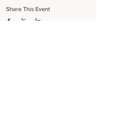
Share This Event
Let's Connect!
817-253-1464
info@newdaydfw.com
101 E. Highland St.
Southlake, TX 76092
Sunday: 10:15AM
Wednesday: 6:30PM