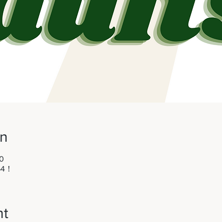
on
0
64！
nt