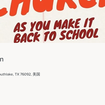
on
outhlake, TX 76092, 美国