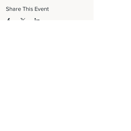
Share This Event
Let's Connect!
817-253-1464
info@newdaydfw.com
101 E. Highland St.
Southlake, TX 76092
Sunday: 10:15AM
Wednesday: 6:30PM