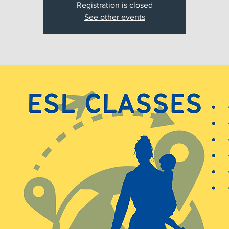
Registration is closed
See other events