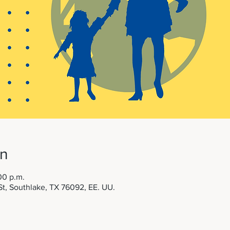
on
00 p.m.
 St, Southlake, TX 76092, EE. UU.