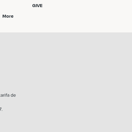
GIVE
More
arifa de
7.